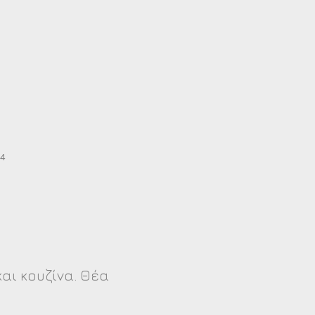
1
4
αι κουζίνα. Θέα